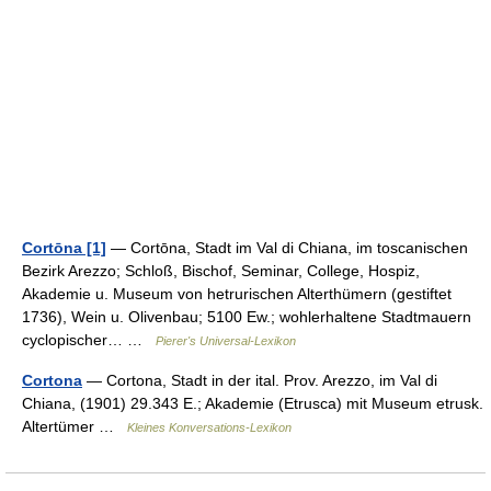
Cortōna [1]
— Cortōna, Stadt im Val di Chiana, im toscanischen
Bezirk Arezzo; Schloß, Bischof, Seminar, College, Hospiz,
Akademie u. Museum von hetrurischen Alterthümern (gestiftet
1736), Wein u. Olivenbau; 5100 Ew.; wohlerhaltene Stadtmauern
cyclopischer… …
Pierer's Universal-Lexikon
Cortona
— Cortona, Stadt in der ital. Prov. Arezzo, im Val di
Chiana, (1901) 29.343 E.; Akademie (Etrusca) mit Museum etrusk.
Altertümer …
Kleines Konversations-Lexikon