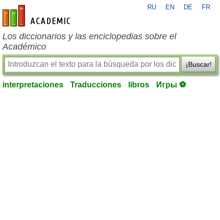
RU
EN
DE
FR
es-academic.com
Los diccionarios y las enciclopedias sobre el
Académico
¡Buscar!
interpretaciones
Traducciones
libros
Игры ⚽