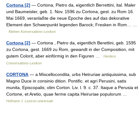
Cortona [2]
— Cortona, Pietro da, eigentlich Berrettini, ital. Maler
und Baumeister, geb. 1. Nov. 1596 zu Cortona, gest. zu Rom 16.
Mai 1669, veranlaßte die neue Epoche des auf das dekorative
Element den Schwerpunkt legenden Barock; Fresken in Rom… …
Kleines Konversations-Lexikon
Cortona [2]
— Cortona , Pietro da, eigentlich Berettini, geb. 1595
zu Cortona, gest. 1669 zu Rom, gewandt in der Composition, mit
gutem Colorit, aber einförmig in den Figuren …
Herders
Conversations-Lexikon
CORTONA
— a Miscellocondita, urbs Hetruriae antiquissima, sub
Magno Duce in consinio dition. Pontific. et agri Perusini, satis
munita, Episcopalis; olim Corton. Liv. l. 9. c. 37. Itaque a Perusia et
Cortone, et Aretio, quae ferme capita Heiruriae populorum …
Hofmann J. Lexicon universale