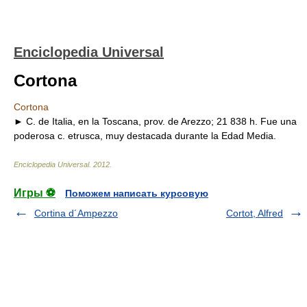
Enciclopedia Universal
Cortona
Cortona
► C. de Italia, en la Toscana, prov. de Arezzo; 21 838 h. Fue una
poderosa c. etrusca, muy destacada durante la Edad Media.
Enciclopedia Universal
.
2012
.
Игры ⚽
Поможем написать курсовую
Cortina d´Ampezzo
Cortot, Alfred