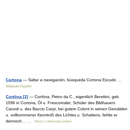
Cortona
— Saltar a navegación, búsqueda Cortona Escudo …
Wikipedia Español
Cortōna [2]
— Cortōna, Pietro da C., eigentlich Berettini, geb.
1596 in Cortona, Öl u. Frescomaler, Schüler des Bildhauers
Canodi u. des Baccio Carpi; bei gutem Colorit in seinen Gemälden
u. vollkommener Kenntniß des Lichtes u. Schattens, fehlte er
dennoch… …
Pierer's Universal-Lexikon